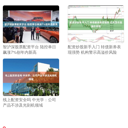
智沪深股票配资平台 陆控单日
配资炒股新手入门 转债新券表
飙涨7%创年内新高
现强势 机构警示高溢价风险
线上配资安全吗 中光学：公司
产品不涉及光刻机领域