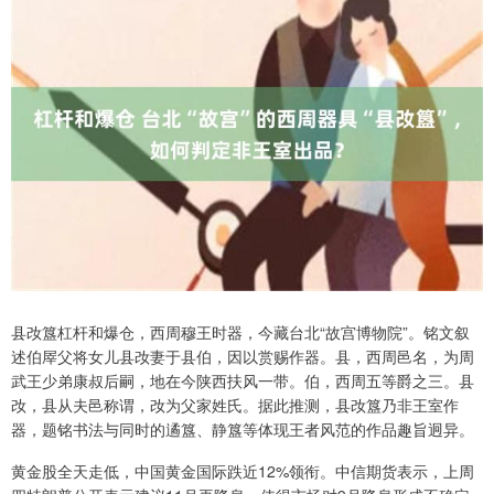
县妀簋杠杆和爆仓，西周穆王时器，今藏台北“故宫博物院”。铭文叙
述伯屖父将女儿县妀妻于县伯，因以赏赐作器。县，西周邑名，为周
武王少弟康叔后嗣，地在今陕西扶风一带。伯，西周五等爵之三。县
妀，县从夫邑称谓，妀为父家姓氏。据此推测，县妀簋乃非王室作
器，题铭书法与同时的遹簋、静簋等体现王者风范的作品趣旨迥异。
黄金股全天走低，中国黄金国际跌近12%领衔。中信期货表示，上周