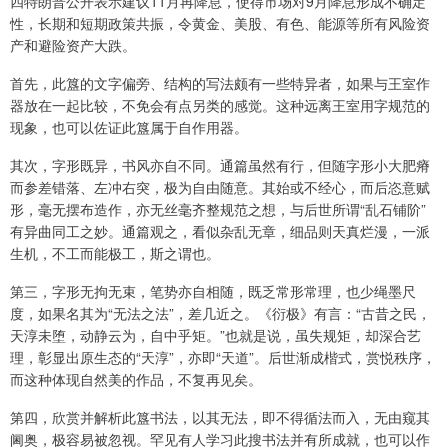
四特朗普公开表示建议11月再降息，使得市场对9月降息形成不确定
性，长期和短期政策共振，令黄金、美股、有色、能源等所有风险资
产和避险资产大跌。
首先，此簋的文字偏旁、结构的写法颇有一些特异者，如果与王室作
器放在一起比较，不免会有点另类的感觉。这种远离王室用字规范的
现象，也可以佐证此簋属于自作用器。
其次，字形既异，书风亦自不同。通篇虽然有行，但随字形小大肥瘠
而参差错落、左冲右突，极为自由随意。其始或不经心，而后恣意赋
形，毫无摆布造作，亦无丝毫齐整规范之想，与后世所谓“乱石铺阶”
有异曲同工之妙。通篇观之，看似杂乱无章，细品则天真烂漫，一派
生机，不工而能极工，斯之谓也。
第三，字形无拘无束，笔势亦自相随，既乏常形常理，也少绳墨尺
度，如果名其为“无法之法”，差几近之。《衍极》有言：“古昔之民，
天淳未堕，动静云为，自中乎矩。”也就是说，虽失规矩，却深合艺
理，彰显出原生态的“天淳”，亦即“天道”。后世渐成楷式，赏悦秩序，
而这种体现自然美的作品，不复再见矣。
第四，欣赏并解析此簋书法，以其无法，即不得循法而入，无由窥其
阃奥，极容易被忽视。罕见有人学习此搜书法并有所成就，也可以作