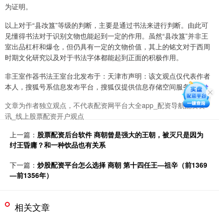
为证明。
以上对于“县妀簋”等级的判断，主要是通过书法来进行判断。由此可
见懂得书法对于识别文物也能起到一定的作用。虽然“县妀簋”并非王
室出品杠杆和爆仓，但仍具有一定的文物价值，其上的铭文对于西周
时期文化研究以及对于书法字体都能起到正面的积极作用。
非王室作器书法王室台北发布于：天津市声明：该文观点仅代表作者
本人，搜狐号系信息发布平台，搜狐仅提供信息存储空间服务。
文章为作者独立观点，不代表配资网平台大全app_配资导航配资资
讯_线上股票配资开户观点
上一篇：
股票配资后台软件 商朝曾是强大的王朝，被灭只是因为
纣王昏庸？和一种饮品也有关系
下一篇：
炒股配资平台怎么选择 商朝 第十四任王—祖辛（前1369
—前1356年）
相关文章