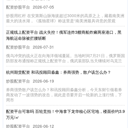
配资炒股平台
2026-07-05
炒股用杠杆 在安第斯山脉海拔超过3000米的高原之上，藏着南美洲
最大的淡水湖，《孤独星球》称这里是“南美洲最具诗意的景观
正规线上配资平台 战火失控！俄军连炸3艘商船炸瘫两座港口，黑
海航运命脉被拦腰斩断
配资炒股平台
2026-07-31
俄乌冲突的战火正在向海洋领域蔓延。当地时间7月21日，俄罗斯国
防部发布通报称正规线上配资平台，俄武装部队当天继续对乌克兰
杭州期货配资 和讯投顾田淼鑫：券商强势，散户该怎么办？
炒股配资平台
2026-06-19
券商强势散户该怎么办？和讯投顾田淼鑫分析，今天东财引领着券
商发动了一波强势的攻击，就此是否要开启一轮新的上涨行情，下
周市
配资平台可靠吗 百轮竞拍！中海拿下龙华核心区宅地，楼面价约3.9
万元/㎡
炒股配资平台
2026-06-12