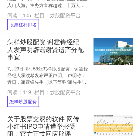
人山人海。主办方宣称超过二十万人涌
上街头股票杠杆排名，反毒油、护食安
阅读：
105
栏目：
炒股配资平台
的口号震天响。 台“....
股票杠杆排名
怎样炒股配资 谢霆锋经纪
人发声明辟谣谢贤遗产分配
事宜
7月23日18时58分怎样炒股配资，谢霆锋
经纪人霍汶希发布严正声明。 声明称：
近日，谢霆锋先生（以下简称“谢先生”）
父亲谢贤先生去世，谢先生及家人均希
阅读：
119
栏目：
炒股配资平台
望低调处....
怎样炒股配资
关于股票交易的软件 网传
小红书IPO申请遭举报受
阻，官方正式回应辟谣