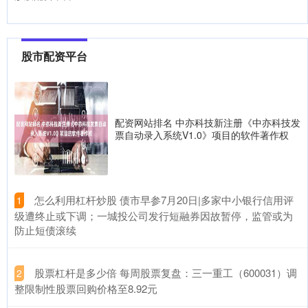
深圳土地市场再现激烈角逐。7月7日，位于龙华民治街道的A802-
0309宅地土拍，历经超百轮竞价配资平台可靠吗，最终由中
股市配资平台
配资平台股票配资 亚太科技最新公告：拟投资2.1亿元建设汽车轻量
化铝材生产线技术改造项目
股市配资平台
2026-06-20
亚太科技(002540.SZ)公告称，公司全资子公司安信达拟使用自有或
配资网站排名 中亦科技新注册《中亦科技发
自筹资金投资建设“汽车轻量化铝材生产线技术改造项目
票自动录入系统V1.0》项目的软件著作权
深圳股票配资公司 【今日主题前瞻】特斯拉Model Y L订单10月份
已售罄，机构称看好T链核心Tier1供应商
配资炒股平台
2026-06-22
​怎么利用杠杆炒股 债市早参7月20日|多家中小银行信用评
1
【主题详情】深圳股票配资公司 特斯拉ModelYL订单10月份已售
级遭终止或下调；一城投公司发行短融券因故暂停，监管或为
罄，机构称看好T链核心Tier1供应商 据媒体报道，在
防止短债滚续
​股票杠杆是多少倍 每周股票复盘：三一重工（600031）调
2
整限制性股票回购价格至8.92元