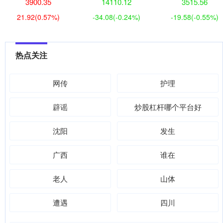
3900.35
14110.12
3515.56
21.92
(0.57%)
-34.08
(-0.24%)
-19.58
(-0.55%)
热点关注
网传
护理
辟谣
炒股杠杆哪个平台好
沈阳
发生
广西
谁在
老人
山体
遭遇
四川