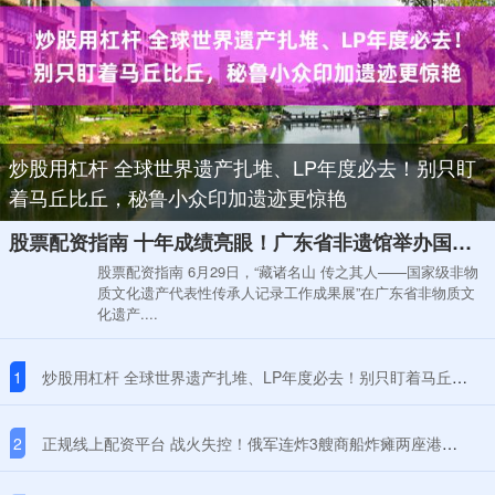
炒股用杠杆 全球世界遗产扎堆、LP年度必去！别只盯
着马丘比丘，秘鲁小众印加遗迹更惊艳
股票配资指南 十年成绩亮眼！广东省非遗馆举办国家级非遗代表性传承人记录工作成果展
股票配资指南 6月29日，“藏诸名山 传之其人——国家级非物
质文化遗产代表性传承人记录工作成果展”在广东省非物质文
化遗产....
1
炒股用杠杆 全球世界遗产扎堆、LP年度必去！别只盯着马丘比丘，秘鲁小众印加遗迹更惊艳
2
正规线上配资平台 战火失控！俄军连炸3艘商船炸瘫两座港口，黑海航运命脉被拦腰斩断