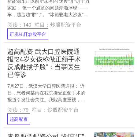
新能源车正以前所未有的 速度“开”进千万
家庭， 但一个尴尬的问题渐渐浮现 ——
车，越造越“胖”了。 “冰箱彩电大沙发”成
了标配，零重力座椅、无线充电、杯
阅读：
140
栏目：
炒股配资平台
托……配....
正规杠杆炒股平台
超高配资 武大口腔医院通
报“24岁女孩称做正颌手术
反成鞋拔子脸”：当事医生
已停诊
7月27日，武汉大学口腔医院通报： 近
日，患者何某雨在我院接受正颌手术的
报道引发社会关注。我院高度重视，已
成立专项调查组开展核查，目前，当事
阅读：
79
栏目：
炒股配资平台
医生已停诊配合调查。....
超高配资
青岛股票配资公司 “创享汇”