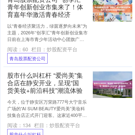
青年创新创业市集来了！体
育嘉年华激活青春经济
以“青春经济聚活力，绿茵逐梦向未来”为
主题，2026年“创享汇”青年创新创业集市
日前在上海市青少年活动中心团旗广场
举办。 本次活动由静安区人力资源和社
阅读：
60
栏目：
炒股配资平台
会保障局指....
青岛股票配资公司
股市什么叫杠杆 “爱尚美”集
合店在静安开业，呈现“国
货美妆+前沿科技”潮流体验
今天，位于静安区万荣路777号大宁音乐
广场的“AI SUM BEAUTY爱尚美”美妆科
技集合店正式开门迎客。这家近400平方
米的沉浸式体验空间，是依托静安两大
阅读：
134
栏目：
炒股配资平台
特....
股市什么叫杠杆