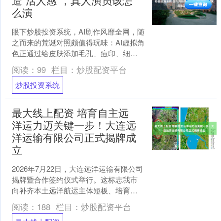
造“活人感”，真人演员该怎
么演
眼下炒股投资系统，AI剧作风靡全网，随
之而来的荒诞对照颇值得玩味：AI虚拟角
色正通过给皮肤添加毛孔、痘印、细纹
来营造“活人感”，而不少真人演员却将磨
阅读：
99
栏目：
炒股配资平台
皮、滤镜拉满....
炒股投资系统
最大线上配资 培育自主远
洋运力迈关键一步！大连远
洋运输有限公司正式揭牌成
立
2026年7月22日，大连远洋运输有限公司
揭牌暨合作签约仪式举行。这标志我市
向补齐本土远洋航运主体短板、培育自
主远洋运力迈出关键一步，为大连东北
阅读：
188
栏目：
炒股配资平台
亚国际航运中心、....