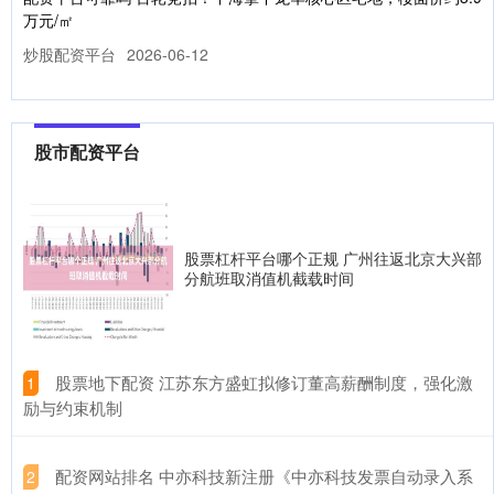
万元/㎡
炒股配资平台
2026-06-12
深圳土地市场再现激烈角逐。7月7日，位于龙华民治街道的A802-
0309宅地土拍，历经超百轮竞价配资平台可靠吗，最终由中
股市配资平台
配资平台股票配资 亚太科技最新公告：拟投资2.1亿元建设汽车轻量
化铝材生产线技术改造项目
股市配资平台
2026-06-20
亚太科技(002540.SZ)公告称，公司全资子公司安信达拟使用自有或
股票杠杆平台哪个正规 广州往返北京大兴部
自筹资金投资建设“汽车轻量化铝材生产线技术改造项目
分航班取消值机截载时间
深圳股票配资公司 【今日主题前瞻】特斯拉Model Y L订单10月份
已售罄，机构称看好T链核心Tier1供应商
配资炒股平台
2026-06-22
​股票地下配资 江苏东方盛虹拟修订董高薪酬制度，强化激
1
【主题详情】深圳股票配资公司 特斯拉ModelYL订单10月份已售
励与约束机制
罄，机构称看好T链核心Tier1供应商 据媒体报道，在
​配资网站排名 中亦科技新注册《中亦科技发票自动录入系
2