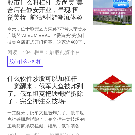
股市什么叫杠杆 “爱尚美”集
合店在静安开业，呈现“国
货美妆+前沿科技”潮流体验
今天，位于静安区万荣路777号大宁音乐
广场的“AI SUM BEAUTY爱尚美”美妆科
技集合店正式开门迎客。这家近400平方
米的沉浸式体验空间，是依托静安两大
阅读：
134
栏目：
炒股配资平台
特....
股市什么叫杠杆
什么软件炒股可以加杠杆
一觉醒来，俄军大鱼被炸到
了。俄军坦克把铁栅栏拆除
了，完全押注竞技场-
一觉醒来，俄军大鱼被炸到了。俄军坦
克把铁栅栏拆除了，完全押注竞技场-M
主动防御系统拦截。结果，俄军装备了
竞技场-M主动防御系统，电子对抗系统