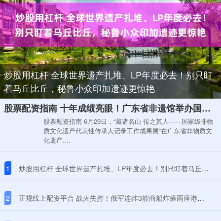
炒股用杠杆 全球世界遗产扎堆、LP年度必去！别只盯
着马丘比丘，秘鲁小众印加遗迹更惊艳
股票配资指南 十年成绩亮眼！广东省非遗馆举办国家级非遗代表性传承人记录工作成果展
股票配资指南 6月29日，“藏诸名山 传之其人——国家级非物
质文化遗产代表性传承人记录工作成果展”在广东省非物质文
化遗产....
1
炒股用杠杆 全球世界遗产扎堆、LP年度必去！别只盯着马丘比丘，秘鲁小众印加遗迹更惊艳
2
正规线上配资平台 战火失控！俄军连炸3艘商船炸瘫两座港口，黑海航运命脉被拦腰斩断