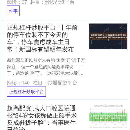
阅读：
97
栏目：
炒股配资平台
间道路蜿蜒勾勒出饱满....
件事
正规杠杆炒股平台 “十年前
的停车位装不下今天的
车”，停车焦虑成车主日
常！新国标有望明年发布
新能源车正以前所未有的 速度“开”进千万
家庭， 但一个尴尬的问题渐渐浮现 ——
车，越造越“胖”了。 “冰箱彩电大沙发”成
了标配，零重力座椅、无线充电、杯
阅读：
140
栏目：
炒股配资平台
托……配....
正规杠杆炒股平台
超高配资 武大口腔医院通
报“24岁女孩称做正颌手术
反成鞋拔子脸”：当事医生
已停诊