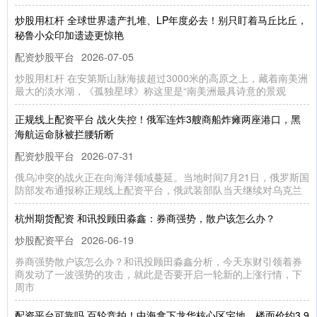
炒股用杠杆 全球世界遗产扎堆、LP年度必去！别只盯着马丘比丘，
秘鲁小众印加遗迹更惊艳
配资炒股平台
2026-07-05
炒股用杠杆 在安第斯山脉海拔超过3000米的高原之上，藏着南美洲
最大的淡水湖，《孤独星球》称这里是“南美洲最具诗意的景观
正规线上配资平台 战火失控！俄军连炸3艘商船炸瘫两座港口，黑
海航运命脉被拦腰斩断
配资炒股平台
2026-07-31
俄乌冲突的战火正在向海洋领域蔓延。当地时间7月21日，俄罗斯国
防部发布通报称正规线上配资平台，俄武装部队当天继续对乌克兰
杭州期货配资 和讯投顾田淼鑫：券商强势，散户该怎么办？
炒股配资平台
2026-06-19
券商强势散户该怎么办？和讯投顾田淼鑫分析，今天东财引领着券
商发动了一波强势的攻击，就此是否要开启一轮新的上涨行情，下
周市
配资平台可靠吗 百轮竞拍！中海拿下龙华核心区宅地，楼面价约3.9