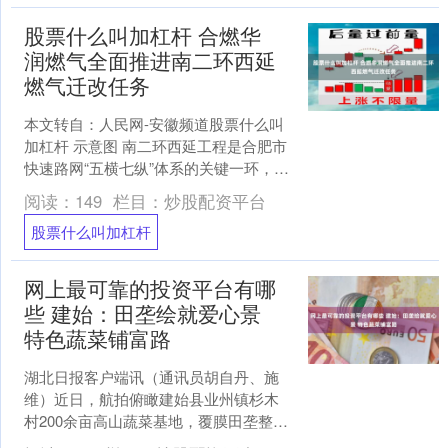
股票什么叫加杠杆 合燃华
润燃气全面推进南二环西延
燃气迁改任务
本文转自：人民网-安徽频道股票什么叫
加杠杆 示意图 南二环西延工程是合肥市
快速路网“五横七纵”体系的关键一环，对
打通肥西县、高新区与主城区、政务区
阅读：
149
栏目：
炒股配资平台
交通联系，提升....
股票什么叫加杠杆
网上最可靠的投资平台有哪
些 建始：田垄绘就爱心景
特色蔬菜铺富路
湖北日报客户端讯（通讯员胡自丹、施
维）近日，航拍俯瞰建始县业州镇杉木
村200余亩高山蔬菜基地，覆膜田垄整齐
划一网上最可靠的投资平台有哪些，田